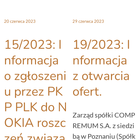
20 czerwca 2023
29 czerwca 2023
15/2023: I
19/2023: I
nformacja
nformacja
o zgłoszeni
z otwarcia
u przez PK
ofert.
P PLK do N
Zarząd spółki COMP
OKIA roszc
REMUM S.A. z siedzi
zeń związa
bą w Poznaniu (Spółk