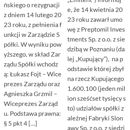
ńskiego o rezygnacji
e, że 14 kwietnia 20
z dniem 14 lutego 20
23 roku zawarł umo
23 roku, z pełnienia f
wę z Preptomil Inves
unkcji w Zarządzie S
tments Sp. z o.o. z sie
półki. W wyniku pow
dzibą w Poznaniu (da
yższego, w skład Zar
lej „Kupujący”), na p
ządu Spółki wchodz
odstawie której zbył
ą: Łukasz Fojt – Wice
na rzecz Kupującego
prezes Zarządu oraz
1.600.100 (jeden mil
Agnieszka Grzmil –
ion sześćset tysięcy s
Wiceprezes Zarząd
to) udziałów spółki z
u. Podstawa prawna:
ależnej Fabryki Slon
§ 5 pkt 4 […]
awy Sp. z o.o. z siedzi