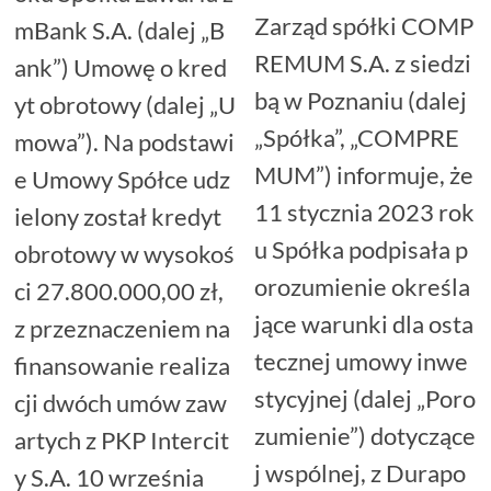
Zarząd spółki COMP
mBank S.A. (dalej „B
REMUM S.A. z siedzi
ank”) Umowę o kred
bą w Poznaniu (dalej
yt obrotowy (dalej „U
„Spółka”, „COMPRE
mowa”). Na podstawi
MUM”) informuje, że
e Umowy Spółce udz
11 stycznia 2023 rok
ielony został kredyt
u Spółka podpisała p
obrotowy w wysokoś
orozumienie określa
ci 27.800.000,00 zł,
jące warunki dla osta
z przeznaczeniem na
tecznej umowy inwe
finansowanie realiza
stycyjnej (dalej „Poro
cji dwóch umów zaw
zumienie”) dotyczące
artych z PKP Intercit
j wspólnej, z Durapo
y S.A. 10 września