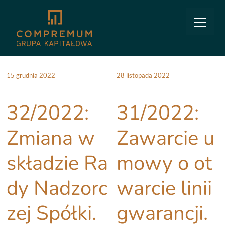
15 grudnia 2022
28 listopada 2022
32/2022:
31/2022:
Zmiana w
Zawarcie u
składzie Ra
mowy o ot
dy Nadzorc
warcie linii
zej Spółki.
gwarancji.