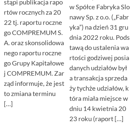
stąpi publikacja rapo
w Spółce Fabryka Slo
rtów rocznych za 20
nawy Sp. z o.o. („Fabr
22 tj. raportu roczne
yka”) na dzień 31 gru
go COMPREMUM S.
dnia 2022 roku. Pods
A. oraz skonsolidowa
tawą do ustalenia wa
nego raportu roczne
rtości godziwej posia
go Grupy Kapitałowe
danych udziałów był
j COMPREMUM. Zar
a transakcja sprzeda
ząd informuje, że jest
ży tychże udziałów, k
to zmiana terminu
tóra miała miejsce w
[…]
dniu 14 kwietnia 20
23 roku (raport […]