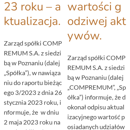
23 roku – a
wartości g
ktualizacja.
odziwej akt
ywów.
Zarząd spółki COMP
REMUM S.A. z siedzi
Zarząd spółki COMP
bą w Poznaniu (dalej
REMUM S.A. z siedzi
„Spółka”), w nawiąza
bą w Poznaniu (dalej
niu do raportu bieżąc
„COMPREMUM”, „Sp
ego 3/2023 z dnia 26
ółka”) informuje, że d
stycznia 2023 roku, i
okonał odpisu aktual
nformuje, że w dniu
izacyjnego wartość p
2 maja 2023 roku na
osiadanych udziałów