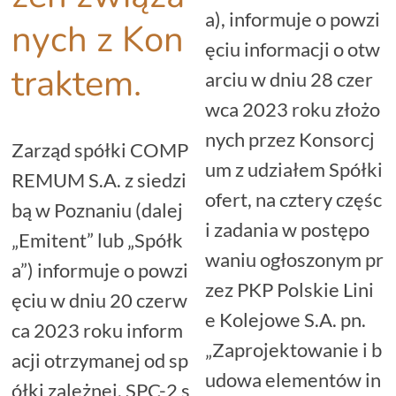
a), informuje o powzi
nych z Kon
ęciu informacji o otw
traktem.
arciu w dniu 28 czer
wca 2023 roku złożo
nych przez Konsorcj
Zarząd spółki COMP
um z udziałem Spółki
REMUM S.A. z siedzi
ofert, na cztery częśc
bą w Poznaniu (dalej
i zadania w postępo
„Emitent” lub „Spółk
waniu ogłoszonym pr
a”) informuje o powzi
zez PKP Polskie Lini
ęciu w dniu 20 czerw
e Kolejowe S.A. pn.
ca 2023 roku inform
„Zaprojektowanie i b
acji otrzymanej od sp
udowa elementów in
ółki zależnej, SPC-2 s