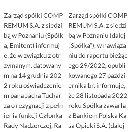
Zarząd spółki COMP
Zarząd spółki COMP
REMUM S.A. z siedzi
REMUM S.A. z siedzi
bą w Poznaniu (Spółk
bą w Poznaniu (dalej
a, Emitent) informuj
„Spółka”), w nawiąza
e, że w związku z otr
niu do raportu bieżąc
zymanym, datowany
ego 29/2022, opubli
m na 14 grudnia 202
kowanego 27 paździ
2 roku oświadczenie
ernika br. informuje,
m pana Jacka Tuchar
że 28 listopada 2022
za o rezygnacji z pełn
roku Spółka zawarła
ienia funkcji Członka
z Bankiem Polska Ka
Rady Nadzorczej, Ra
sa Opieki S.A. (dalej