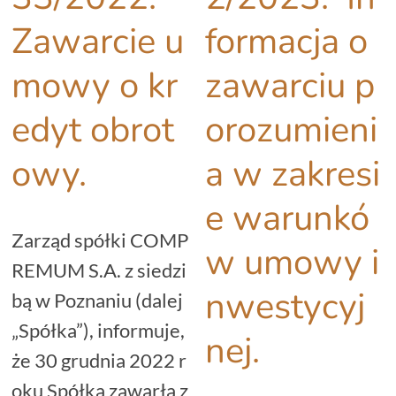
Zawarcie u
formacja o
mowy o kr
zawarciu p
edyt obrot
orozumieni
owy.
a w zakresi
e warunkó
Zarząd spółki COMP
w umowy i
REMUM S.A. z siedzi
nwestycyj
bą w Poznaniu (dalej
„Spółka”), informuje,
nej.
że 30 grudnia 2022 r
oku Spółka zawarła z