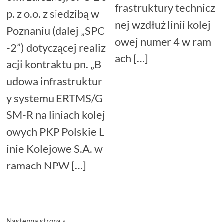
frastruktury technicz
p. z o.o. z siedzibą w
nej wzdłuż linii kolej
Poznaniu (dalej „SPC
owej numer 4 w ram
-2”) dotyczącej realiz
ach […]
acji kontraktu pn. „B
udowa infrastruktur
y systemu ERTMS/G
SM-R na liniach kolej
owych PKP Polskie L
inie Kolejowe S.A. w
ramach NPW […]
Następna strona »