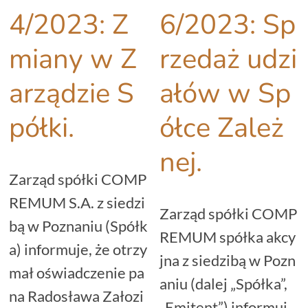
4/2023: Z
6/2023: Sp
miany w Z
rzedaż udzi
arządzie S
ałów w Sp
półki.
ółce Zależ
nej.
Zarząd spółki COMP
REMUM S.A. z siedzi
Zarząd spółki COMP
bą w Poznaniu (Spółk
REMUM spółka akcy
a) informuje, że otrzy
jna z siedzibą w Pozn
mał oświadczenie pa
aniu (dalej „Spółka”,
na Radosława Załozi
„Emitent”) informuj