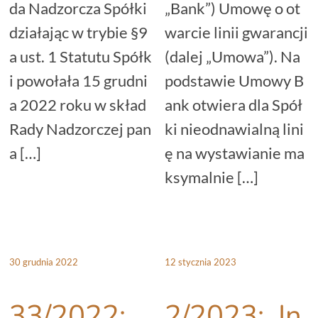
da Nadzorcza Spółki
„Bank”) Umowę o ot
działając w trybie §9
warcie linii gwarancji
a ust. 1 Statutu Spółk
(dalej „Umowa”). Na
i powołała 15 grudni
podstawie Umowy B
a 2022 roku w skład
ank otwiera dla Spół
Rady Nadzorczej pan
ki nieodnawialną lini
a […]
ę na wystawianie ma
ksymalnie […]
30 grudnia 2022
12 stycznia 2023
33/2022:
2/2023: In