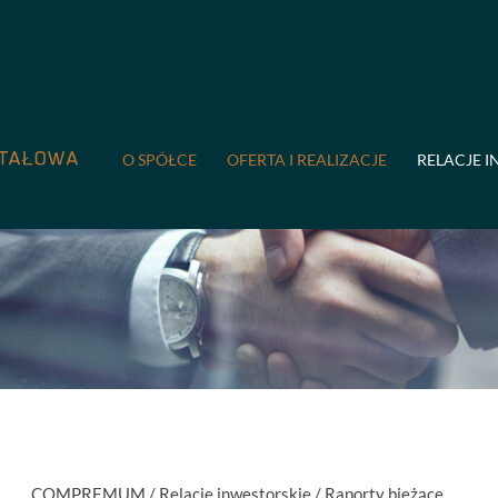
O SPÓŁCE
OFERTA I REALIZACJE
RELACJE I
COMPREMUM
/
Relacje inwestorskie
/
Raporty bieżące