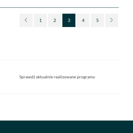
1
2
3
4
5
Sprawdź aktualnie realizowane programy