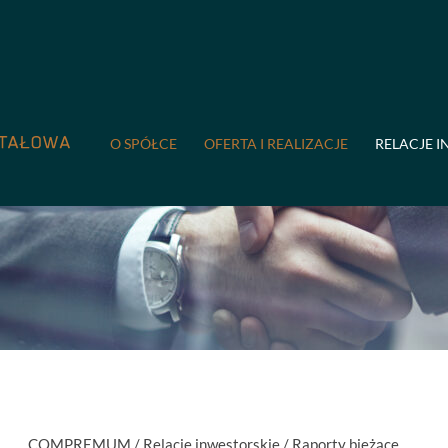
O SPÓŁCE
OFERTA I REALIZACJE
RELACJE I
COMPREMUM
/
Relacje inwestorskie
/
Raporty bieżące