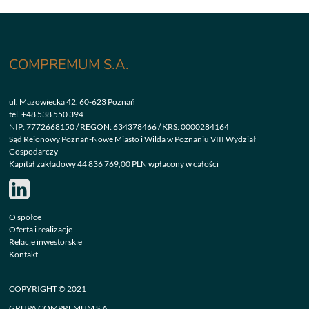
COMPREMUM S.A.
ul. Mazowiecka 42, 60-623 Poznań
tel.
+48 538 550 394
NIP: 7772668150 / REGON: 634378466 / KRS: 0000284164
Sąd Rejonowy Poznań-Nowe Miasto i Wilda w Poznaniu VIII Wydział
Gospodarczy
Kapitał zakładowy 44 836 769,00 PLN wpłacony w całości
O spółce
Oferta i realizacje
Relacje inwestorskie
Kontakt
COPYRIGHT © 2021
GRUPA COMPREMUM S.A.