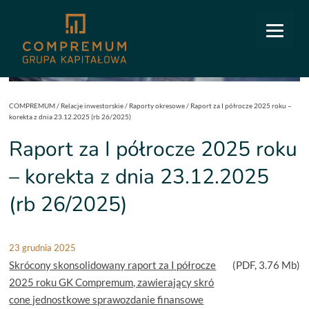
COMPREMUM
/
Relacje inwestorskie
/
Raporty okresowe
/
Raport za I półrocze 2025 roku –
korekta z dnia 23.12.2025 (rb 26/2025)
Raport za I półrocze 2025 roku
– korekta z dnia 23.12.2025
(rb 26/2025)
23 grudnia 2025
Skrócony skonsolidowany raport za I półrocze
(
PDF
, 3.76 Mb)
2025 roku GK Compremum, zawierający skró
cone jednostkowe sprawozdanie finansowe