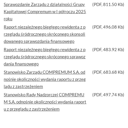
Sprawozdanie Zarządu z działalności Grupy
(
PDF
, 811.50 Kb)
Kapitałowej Compremum w I półroczu 2025
roku
Raport niezależnego biegłego rewidenta z p
(
PDF
, 496.08 Kb)
rzeglądu śródrocznego skróconego skonsoli
dowanego sprawozdania finansowego
Raport niezależnego biegłego rewidenta z p
(
PDF
, 483.92 Kb)
rzeglądu śródrocznego skróconego sprawoz
dania finansowego
Stanowisko Zarządu COMPREMUM S.A. od
(
PDF
, 683.68 Kb)
nośnie okoliczności wydania raportu z przeg
lądu z zastrzeżeniem
Stanowisko Rady Nadzorczej COMPREMU
(
PDF
, 497.74 Kb)
M S.A. odnośnie okoliczności wydania raport
u z przeglądu z zastrzeżeniem