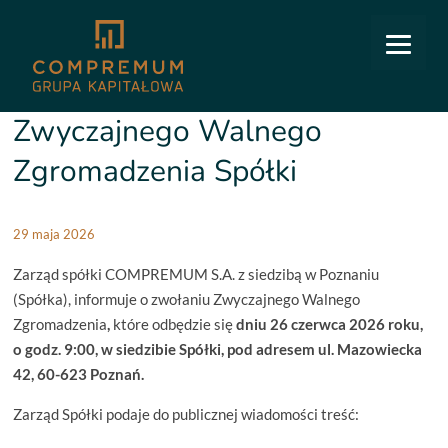
COMPREMUM
/
Relacje inwestorskie
/
Raporty bieżące
/
8/2026: Ogłoszenie o zwołaniu
Zwyczajnego Walnego Zgromadzenia Spółki
8/2026: Ogłoszenie o zwołaniu
Zwyczajnego Walnego
Zgromadzenia Spółki
29 maja 2026
Zarząd spółki COMPREMUM S.A. z siedzibą w Poznaniu
(Spółka), informuje o zwołaniu Zwyczajnego Walnego
Zgromadzenia
,
które odbędzie się
dniu 26 czerwca 2026 roku,
o godz. 9:00, w siedzibie Spółki, pod adresem ul. Mazowiecka
42, 60-623 Poznań.
Zarząd Spółki podaje do publicznej wiadomości treść: