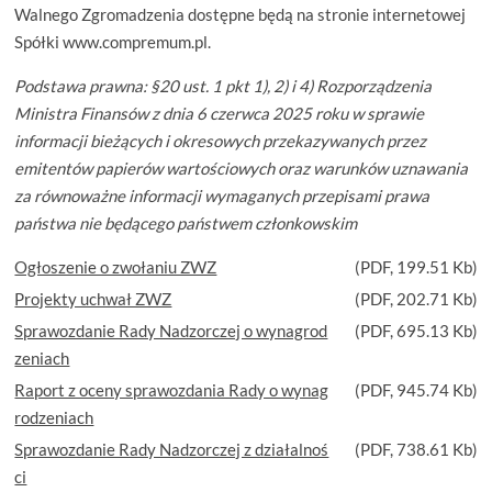
Walnego Zgromadzenia dostępne będą na stronie internetowej
Spółki www.compremum.pl.
Podstawa prawna:
§20 ust. 1 pkt 1), 2) i 4) Rozporządzenia
Ministra Finansów z dnia 6 czerwca 2025 roku w sprawie
informacji bieżących i okresowych przekazywanych przez
emitentów papierów wartościowych oraz warunków uznawania
za równoważne informacji wymaganych przepisami prawa
państwa nie będącego państwem członkowskim
Ogłoszenie o zwołaniu ZWZ
(
PDF
, 199.51 Kb)
Projekty uchwał ZWZ
(
PDF
, 202.71 Kb)
Sprawozdanie Rady Nadzorczej o wynagrod
(
PDF
, 695.13 Kb)
zeniach
Raport z oceny sprawozdania Rady o wynag
(
PDF
, 945.74 Kb)
rodzeniach
Sprawozdanie Rady Nadzorczej z działalnoś
(
PDF
, 738.61 Kb)
ci