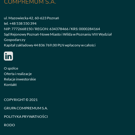
COMPREMUM S.A.
ul. Mazowiecka 42, 60-623 Poznań
tel.
+48 538 550 394
NIP: 7772668150 / REGON: 634378466 / KRS: 0000284164
Sąd Rejonowy Poznań-Nowe Miasto i Wilda w Poznaniu VIII Wydział
Gospodarczy
Kapitał zakładowy 44 836 769,00 PLN wpłacony w całości
O spółce
Oferta i realizacje
Relacje inwestorskie
Kontakt
COPYRIGHT © 2021
GRUPA COMPREMUM S.A.
POLITYKA PRYWATNOŚCI
RODO