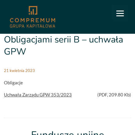
COMPREMUM
/
Relacje inwestorskie
/
Obligacje
/
Zawieszenie obrotu Obligacjami serii B –
uchwała GPW
Zawieszenie obrotu
Obligacjami serii B – uchwała
GPW
21 kwietnia 2023
Obligacje
Uchwała Zarządu GPW 353/2023
(
PDF
, 209.80 Kb)