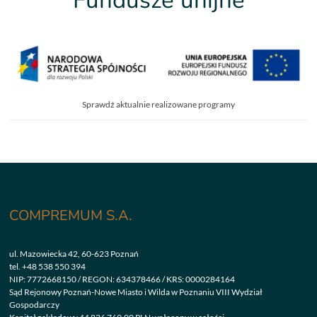
Fundusze unijne
Sprawdź aktualnie realizowane programy
COMPREMUM S.A.
ul. Mazowiecka 42, 60-623 Poznań
tel.
+48 538 550 394
NIP: 7772668150 / REGON: 634378466 / KRS: 0000284164
Sąd Rejonowy Poznań-Nowe Miasto i Wilda w Poznaniu VIII Wydział
Gospodarczy