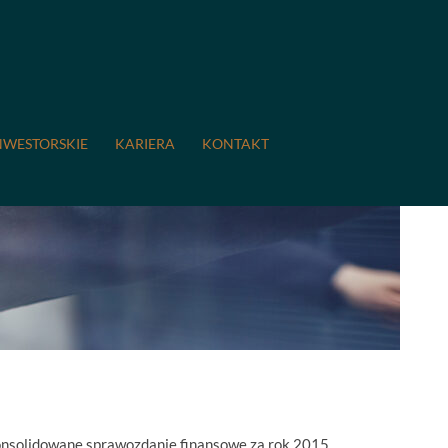
NWESTORSKIE
KARIERA
KONTAKT
nsolidowane sprawozdanie finansowe za rok 2015