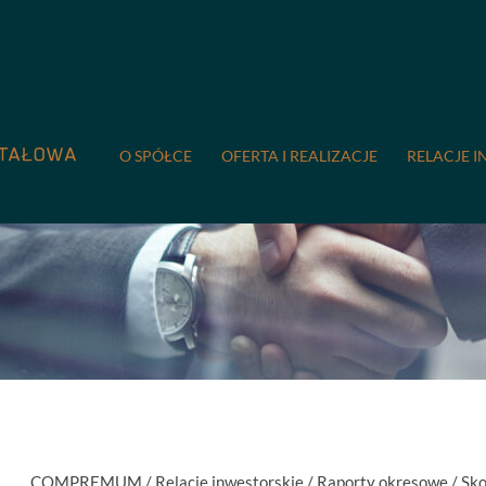
O SPÓŁCE
OFERTA I REALIZACJE
RELACJE I
COMPREMUM
/
Relacje inwestorskie
/
Raporty okresowe
/
Sko