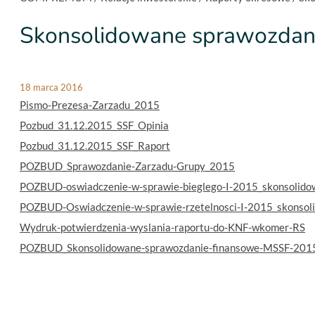
Skonsolidowane sprawozdani
18 marca 2016
Pismo-Prezesa-Zarzadu_2015
Pozbud_31.12.2015_SSF_Opinia
Pozbud_31.12.2015_SSF_Raport
POZBUD_Sprawozdanie-Zarzadu-Grupy_2015
POZBUD-oswiadczenie-w-sprawie-bieglego-I-2015_skonsolido
POZBUD-Oswiadczenie-w-sprawie-rzetelnosci-I-2015_skonsol
Wydruk-potwierdzenia-wyslania-raportu-do-KNF-wkomer-RS
POZBUD_Skonsolidowane-sprawozdanie-finansowe-MSSF-201