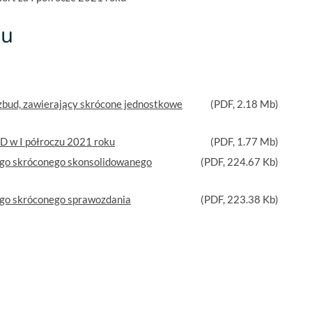
ku
zbud, zawierający skrócone jednostkowe
(
PDF
, 2.18 Mb)
D w I półroczu 2021 roku
(
PDF
, 1.77 Mb)
nego skróconego skonsolidowanego
(
PDF
, 224.67 Kb)
ego skróconego sprawozdania
(
PDF
, 223.38 Kb)