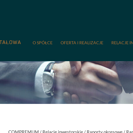
O SPÓŁCE
OFERTA I REALIZACJE
RELACJE I
COMPREMUM
/
Relacje inwestorskie
/
Raporty okresowe
/
Rap