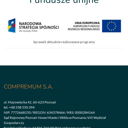
Sprawdź aktualnie realizowane programy
COMPREMUM S.A.
ul. Mazowiecka 42, 60-623 Poznań
tel.
+48 538 550 394
NIP: 7772668150 / REGON: 634378466 / KRS: 0000284164
Sąd Rejonowy Poznań-Nowe Miasto i Wilda w Poznaniu VIII Wydział
Gospodarczy
Kapitał zakładowy 44 836 769,00 PLN wpłacony w całości