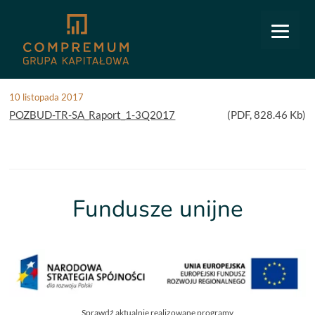
COMPREMUM
/
Relacje inwestorskie
/
Walne zgromadzenie
/
Raport za 3 kwartał 2017
Raport za 3 kwartał 2017
10 listopada 2017
POZBUD-TR-SA_Raport_1-3Q2017
(
PDF
, 828.46 Kb)
Fundusze unijne
Sprawdź aktualnie realizowane programy