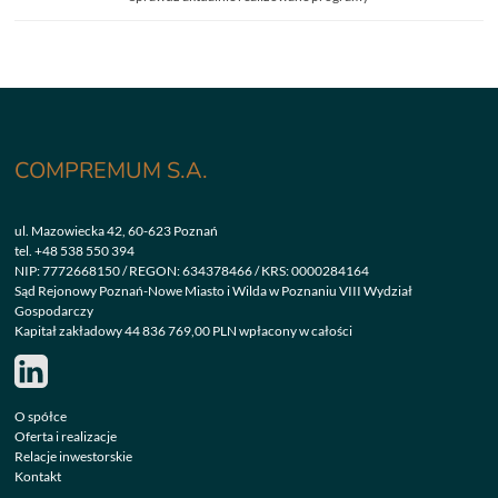
COMPREMUM S.A.
ul. Mazowiecka 42, 60-623 Poznań
tel.
+48 538 550 394
NIP: 7772668150 / REGON: 634378466 / KRS: 0000284164
Sąd Rejonowy Poznań-Nowe Miasto i Wilda w Poznaniu VIII Wydział
Gospodarczy
Kapitał zakładowy 44 836 769,00 PLN wpłacony w całości
O spółce
Oferta i realizacje
Relacje inwestorskie
Kontakt