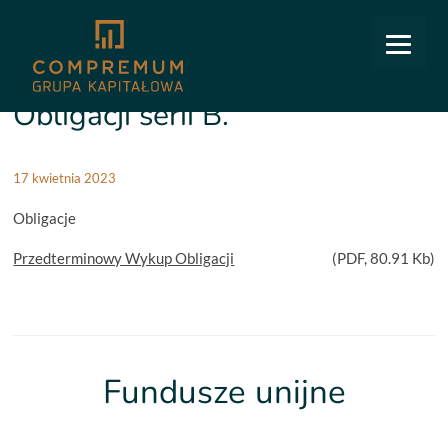
COMPREMUM
/
Relacje inwestorskie
/
Obligacje
/
Przedterminowy wykup Obligacji serii B.
Przedterminowy wykup
Obligacji serii B.
17 kwietnia 2023
Obligacje
Przedterminowy Wykup Obligacji
(
PDF
, 80.91 Kb)
Fundusze unijne