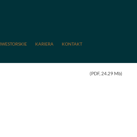
ie
/
Prezentacja inwestorska
NWESTORSKIE
KARIERA
KONTAKT
(
PDF
, 24.29 Mb)