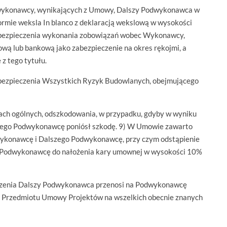
dwykonawcy, wynikających z Umowy, Dalszy Podwykonawca w
ormie weksla In blanco z deklaracją wekslową w wysokości
bezpieczenia wykonania zobowiązań wobec Wykonawcy,
 lub bankową jako zabezpieczenie na okres rękojmi, a
z tego tytułu.
ezpieczenia Wszystkich Ryzyk Budowlanych, obejmującego
ach ogólnych, odszkodowania, w przypadku, gdyby w wyniku
zego Podwykonawcę poniósł szkodę. 9) W Umowie zawarto
wykonawcę i Dalszego Podwykonawcę, przy czym odstąpienie
 Podwykonawcę do nałożenia kary umownej w wysokości 10%
dzenia Dalszy Podwykonawca przenosi na Podwykonawcę
 Przedmiotu Umowy Projektów na wszelkich obecnie znanych