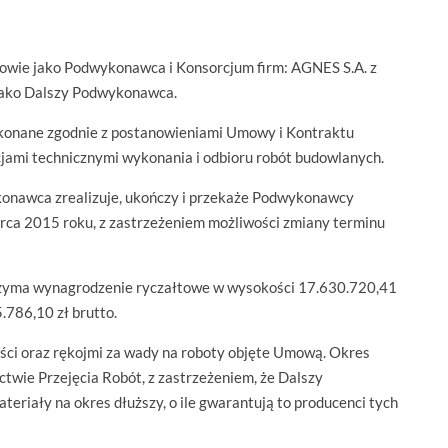
owie jako Podwykonawca i Konsorcjum firm: AGNES S.A. z
e jako Dalszy Podwykonawca.
konane zgodnie z postanowieniami Umowy i Kontraktu
jami technicznymi wykonania i odbioru robót budowlanych.
onawca zrealizuje, ukończy i przekaże Podwykonawcy
ca 2015 roku, z zastrzeżeniem możliwości zmiany terminu
yma wynagrodzenie ryczałtowe w wysokości 17.630.720,41
.786,10 zł brutto.
ci oraz rękojmi za wady na roboty objęte Umową. Okres
twie Przejęcia Robót, z zastrzeżeniem, że Dalszy
eriały na okres dłuższy, o ile gwarantują to producenci tych