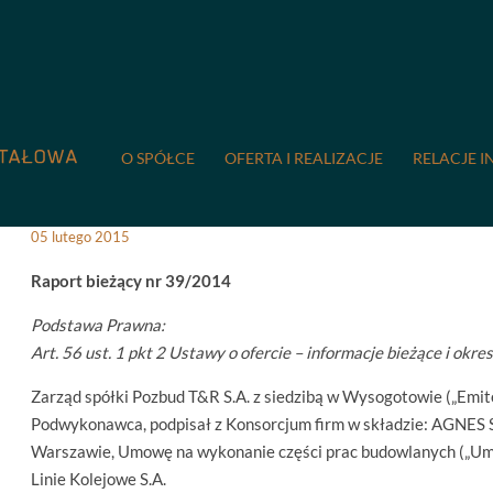
COMPREMUM
/
Relacje inwestorskie
/
Kalendarium
/
Zawarcie
Zawarcie znaczących umów 
O SPÓŁCE
OFERTA I REALIZACJE
RELACJE I
05 lutego 2015
Raport bieżący nr 39/2014
Podstawa Prawna:
Art. 56 ust. 1 pkt 2 Ustawy o ofercie – informacje bieżące i okr
Zarząd spółki Pozbud T&R S.A. z siedzibą w Wysogotowie („Emiten
Podwykonawca, podpisał z Konsorcjum firm w składzie: AGNES S.A
Warszawie, Umowę na wykonanie części prac budowlanych („Umo
Linie Kolejowe S.A.