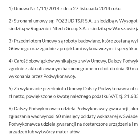
1) Umowa Nr 1/11/2014 z dnia 27 listopada 2014 roku.
2) Stronami umowy są: POZBUD T&R S.A.. z siedzibą w Wysogot
siedzibą w Rogoźnie i Ntech Group S.A. z siedzibą w Warszawi
3) Przedmiotem Umowy są roboty budowlane, które zostaną wy
Głównego oraz zgodnie z projektami wykonawczymi i specyfikac
4) Całość obowiązków wynikający z w/w Umowy, Dalszy Podwyk
zgodnie z aktualizowanym harmonogramem robót do dnia 30 mar
wykonania przez Podwykonawcę.
5) Za wykonanie przedmiotu Umowy Dalszy Podwykonawca otrz
zł netto, powiększone o kwotę należnego podatku VAT, tj. 21.685
6) Dalszy Podwykonawca udziela Podwykonawcy gwarancji jakoś
zgłaszania wad wynosi 60 miesięcy od daty wskazanej w Świadec
Podwykonawca udziela gwarancji na dostarczone urządzenia i mat
urządzeń lub wytwórcy materiałów.