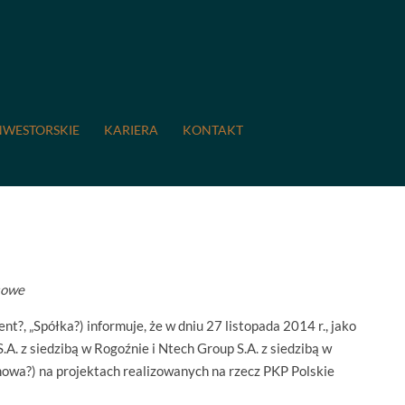
 znaczących umów z ALUSTA S.A.
z ALUSTA S.A.
NWESTORSKIE
KARIERA
KONTAKT
esowe
t?, „Spółka?) informuje, że w dniu 27 listopada 2014 r., jako
. z siedzibą w Rogoźnie i Ntech Group S.A. z siedzibą w
wa?) na projektach realizowanych na rzecz PKP Polskie