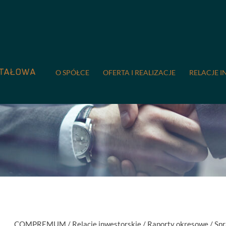
O SPÓŁCE
OFERTA I REALIZACJE
RELACJE I
COMPREMUM
/
Relacje inwestorskie
/
Raporty okresowe
/
Spr