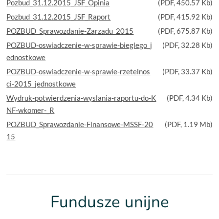
Pozbud_31.12.2015_JSF_Opinia
(
PDF
, 450.57 Kb)
Pozbud_31.12.2015_JSF_Raport
(
PDF
, 415.92 Kb)
POZBUD_Sprawozdanie-Zarzadu_2015
(
PDF
, 675.87 Kb)
POZBUD-oswiadczenie-w-sprawie-bieglego_j
(
PDF
, 32.28 Kb)
ednostkowe
POZBUD-oswiadczenie-w-sprawie-rzetelnos
(
PDF
, 33.37 Kb)
ci-2015_jednostkowe
Wydruk-potwierdzenia-wyslania-raportu-do-K
(
PDF
, 4.34 Kb)
NF-wkomer-_R
POZBUD_Sprawozdanie-Finansowe-MSSF-20
(
PDF
, 1.19 Mb)
15
Fundusze unijne