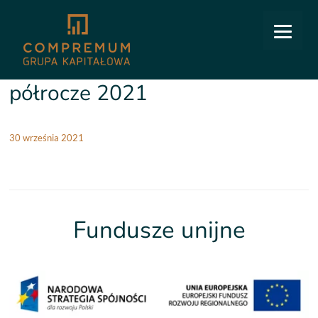
COMPREMUM
/
Relacje inwestorskie
/
Kalendarium
/
Skonsolidowany raport za I półrocze
2021
Skonsolidowany raport za I
półrocze 2021
30 września 2021
Fundusze unijne