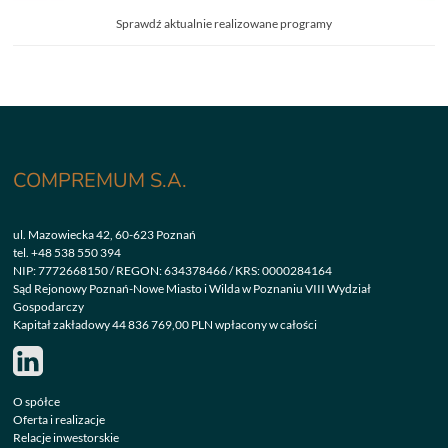
Sprawdź aktualnie realizowane programy
COMPREMUM S.A.
ul. Mazowiecka 42, 60-623 Poznań
tel.
+48 538 550 394
NIP: 7772668150 / REGON: 634378466 / KRS: 0000284164
Sąd Rejonowy Poznań-Nowe Miasto i Wilda w Poznaniu VIII Wydział
Gospodarczy
Kapitał zakładowy 44 836 769,00 PLN wpłacony w całości
O spółce
Oferta i realizacje
Relacje inwestorskie