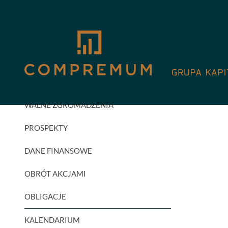
GPW
AKTUALNOŚCI INWESTORSKIE
RAPORTY BIEŻĄCE
RAPORTY OKRESOWE
WALNE ZGROMADZENIA
PROSPEKTY
DANE FINANSOWE
OBRÓT AKCJAMI
OBLIGACJE
KALENDARIUM