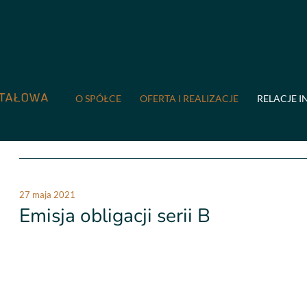
COMPREMUM
/
Relacje inwestorskie
/
Obligacje
Obligacje
O SPÓŁCE
OFERTA I REALIZACJE
RELACJE I
2023
2021
27 maja 2021
Emisja obligacji serii B