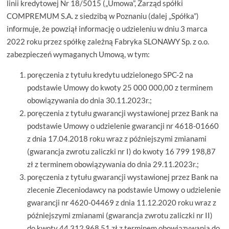
linii kredytowej Nr 18/5015 („Umowa”, Zarząd spółki
COMPREMUM S.A. z siedzibą w Poznaniu (dalej „Spółka”)
informuje, że powziął informację o udzieleniu w dniu 3 marca
2022 roku przez spółkę zależną Fabryka SLONAWY Sp. z o.o.
zabezpieczeń wymaganych Umową, w tym:
poręczenia z tytułu kredytu udzielonego SPC-2 na
podstawie Umowy do kwoty 25 000 000,00 z terminem
obowiązywania do dnia 30.11.2023r.;
poręczenia z tytułu gwarancji wystawionej przez Bank na
podstawie Umowy o udzielenie gwarancji nr 4618-01660
z dnia 17.04.2018 roku wraz z późniejszymi zmianami
(gwarancja zwrotu zaliczki nr I) do kwoty 16 799 198,87
zł z terminem obowiązywania do dnia 29.11.2023r.;
poręczenia z tytułu gwarancji wystawionej przez Bank na
zlecenie Zleceniodawcy na podstawie Umowy o udzielenie
gwarancji nr 4620-04469 z dnia 11.12.2020 roku wraz z
późniejszymi zmianami (gwarancja zwrotu zaliczki nr II)
do kwoty 44 312 968,51 zł z terminem obowiązywania do