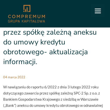
COMPREMUM
/
Relacje inwestorskie
/
Raporty bieżące
/
9/2022 Podpisanie przez spółkę
zależną aneksu do umowy kredytu obrotowego- aktualizacja informacji.
9/2022 Podpisanie
przez spółkę zależną aneksu
do umowy kredytu
obrotowego- aktualizacja
informacji.
04 marca 2022
W nawiązaniu do raportu 6/2022 z dnia 3 lutego 2022 roku
dotyczącego zawarcia przez spółkę zależną SPC-2 Sp. z o.o. z
Bankiem Gospodarstwa Krajowego z siedzibą w Warszawie
(„Bank”) aneksu do umowy kredytu obrotowego w odnawialnej