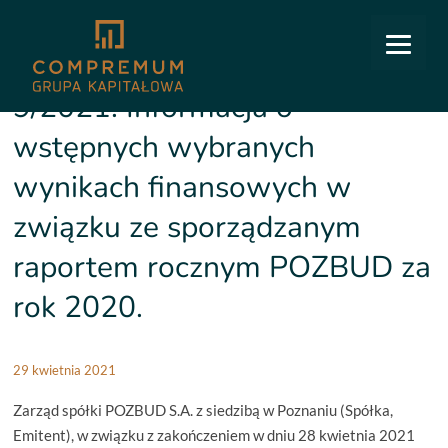
COMPREMUM
/
Relacje inwestorskie
/
Raporty bieżące
/
9/2021: Informacja o wstępnych
wybranych wynikach finansowych w związku ze sporządzanym raportem rocznym POZBUD
za rok 2020.
9/2021: Informacja o
wstępnych wybranych
wynikach finansowych w
związku ze sporządzanym
raportem rocznym POZBUD za
rok 2020.
29 kwietnia 2021
Zarząd spółki POZBUD S.A. z siedzibą w Poznaniu (Spółka,
Emitent), w związku z zakończeniem w dniu 28 kwietnia 2021