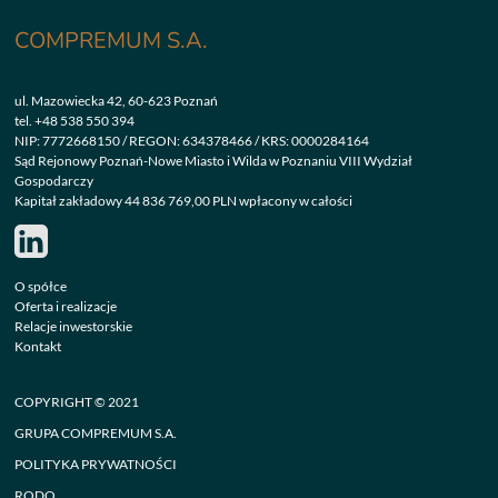
COMPREMUM S.A.
ul. Mazowiecka 42, 60-623 Poznań
tel.
+48 538 550 394
NIP: 7772668150 / REGON: 634378466 / KRS: 0000284164
Sąd Rejonowy Poznań-Nowe Miasto i Wilda w Poznaniu VIII Wydział
Gospodarczy
Kapitał zakładowy 44 836 769,00 PLN wpłacony w całości
O spółce
Oferta i realizacje
Relacje inwestorskie
Kontakt
COPYRIGHT © 2021
GRUPA COMPREMUM S.A.
POLITYKA PRYWATNOŚCI
RODO