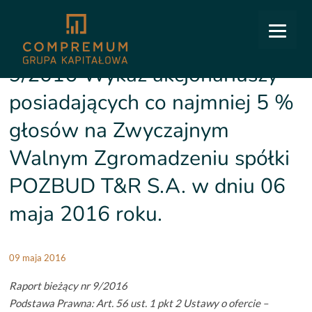
COMPREMUM
/
Relacje inwestorskie
/
Raporty bieżące
/
9/2016 Wykaz akcjonariuszy
posiadających co najmniej 5 % głosów na Zwyczajnym Walnym Zgromadzeniu spółki POZBUD
T&R S.A. w dniu 06 maja 2016 roku.
9/2016 Wykaz akcjonariuszy
posiadających co najmniej 5 %
głosów na Zwyczajnym
Walnym Zgromadzeniu spółki
POZBUD T&R S.A. w dniu 06
maja 2016 roku.
09 maja 2016
Raport bieżący nr 9/2016
Podstawa Prawna: Art. 56 ust. 1 pkt 2 Ustawy o ofercie –