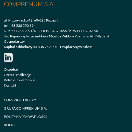
COMPREMUM S.A.
ul. Mazowiecka 42, 60-623 Poznań
tel.
+48 538 550 394
NIP: 7772668150 / REGON: 634378466 / KRS: 0000284164
Sąd Rejonowy Poznań-Nowe Miasto i Wilda w Poznaniu VIII Wydział
Gospodarczy
Kapitał zakładowy 44 836 769,00 PLN wpłacony w całości
O spółce
Oferta i realizacje
Relacje inwestorskie
Kontakt
COPYRIGHT © 2021
GRUPA COMPREMUM S.A.
POLITYKA PRYWATNOŚCI
RODO