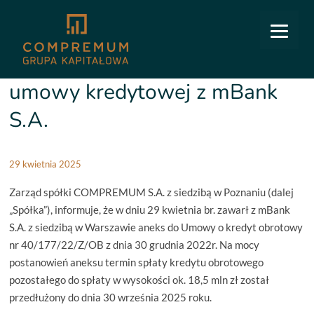
COMPREMUM
/
Relacje inwestorskie
/
Raporty bieżące
/
7/2025: Zawarcie aneksu do umowy
kredytowej z mBank S.A.
7/2025: Zawarcie aneksu do
umowy kredytowej z mBank
S.A.
29 kwietnia 2025
Zarząd spółki COMPREMUM S.A. z siedzibą w Poznaniu (dalej
„Spółka”), informuje, że w dniu 29 kwietnia br. zawarł z mBank
S.A. z siedzibą w Warszawie aneks do Umowy o kredyt obrotowy
nr 40/177/22/Z/OB z dnia 30 grudnia 2022r. Na mocy
postanowień aneksu termin spłaty kredytu obrotowego
pozostałego do spłaty w wysokości ok. 18,5 mln zł został
przedłużony do dnia 30 września 2025 roku.