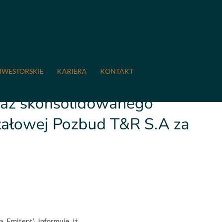
0 Zmiana terminu publikacji jednostkowego raportu
nego Grupy Kapitałowej Pozbud T&R S.A za 2019 rok
NWESTORSKIE
KARIERA
KONTAKT
kacji jednostkowego raportu
raz skonsolidowanego
tałowej Pozbud T&R S.A za
 Emitent), informuje, iż