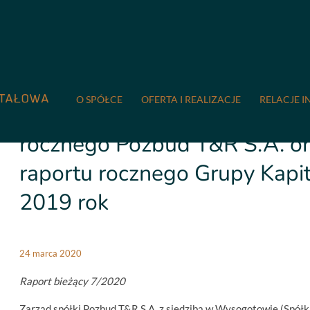
COMPREMUM
/
Relacje inwestorskie
/
Raporty bieżące
/
7/202
rocznego Pozbud T&R S.A. oraz skonsolidowanego raportu rocz
O SPÓŁCE
OFERTA I REALIZACJE
RELACJE I
7/2020 Zmiana terminu publi
rocznego Pozbud T&R S.A. o
raportu rocznego Grupy Kapi
2019 rok
24 marca 2020
Raport bieżący 7/2020
Zarząd spółki Pozbud T&R S.A. z siedzibą w Wysogotowie (Spółka,