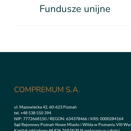
Fundusze unijne
COMPREMUM S.A.
ul. Mazowiecka 42, 60-623 Poznań
tel.
+48 538 550 394
NIP: 7772668150 / REGON: 634378466 / KRS: 0000284164
Sąd Rejonowy Poznań-Nowe Miasto i Wilda w Poznaniu VIII Wy
Kapitał zakładowy 44 836 769,00 PLN wpłacony w całości