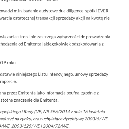
rowadzi m.in. badanie audytowe due diligence_spółki EVER
arcia ostatecznej transakcji sprzedaży akcji na kwotę nie
owiązania stron i nie zastrzega wyłączności do prowadzenia
chodzenia od Emitenta jakiegokolwiek odszkodowania z
019 roku.
odstawie niniejszego Listu intencyjnego, umowy sprzedaży
raporcie.
ana przez Emitenta jako informacja poufna, zgodnie z
istotne znaczenie dla Emitenta.
opejskiego i Rady (UE) NR 596/2014 z dnia 16 kwietnia
 nadużyć na rynku) oraz uchylające dyrektywę 2003/6/WE
124/WE, 2003/125/WE i 2004/72/WE.