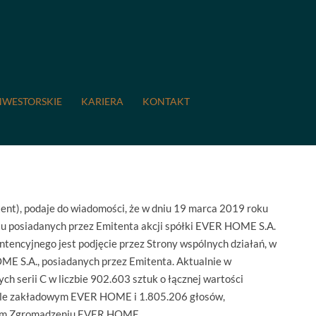
9 Podpisanie listu intencyjnego
ncyjnego
NWESTORSKIE
KARIERA
KONTAKT
ent), podaje do wiadomości, że w dniu 19 marca 2019 roku
u posiadanych przez Emitenta akcji spółki EVER HOME S.A.
encyjnego jest podjęcie przez Strony wspólnych działań, w
OME S.A., posiadanych przez Emitenta. Aktualnie w
ch serii C w liczbie 902.603 sztuk o łącznej wartości
tale zakładowym EVER HOME i 1.805.206 głosów,
lnym Zgromadzeniu EVER HOME.