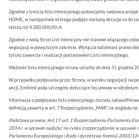
Zgodnie z treścią listu intencyjnego potencjalny nabywca przep
HOME, w następstwie którego podjęte zostaną decyzje co do zaw
niższą niż 4.300.000,00 zł.
Zgodnie z wolą Stron List intencyjny nie stanowi wiążącego zob
negocjacji w powyższym zakresie. Wyłącza natomiast prawo do
tytułu zawarcia i realizacji postanowień Listu intencyjnego.
Ważność listu intencyjnego strony ustaliły do dnia 31 grudnia 2
W przypadku podpisania przez Strony, w wyniku negocjacji na p
akcji, Emitent poda szczegóły dotyczące tej umowy w odrębnym 
Informacja o podpisaniu listu intencyjnego została zakwalifikow
definicją zawartą w art. 7 Rozporządzenia „MAR”, ze względu na 
Podstawa prawna: Art.17 ust. 1 Rozporządzenia Parlamentu Eur
2014 r. w sprawie nadużyć na rynku (rozporządzenie w sprawie
Parlamentu Europejskiego i Rady i dyrektywy Komisji 2003/