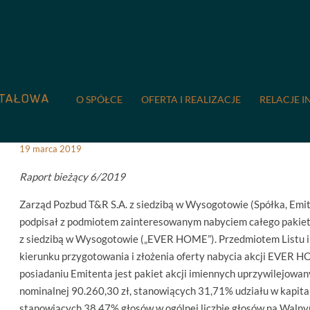
COMPREMUM
/
Relacje inwestorskie
/
Raporty bieżące
/
6/201
6/2019 Podpisanie listu inte
O SPÓŁCE
OFERTA I REALIZACJE
RELACJE I
19 marca 2019
Raport bieżący 6/2019
Zarząd Pozbud T&R S.A. z siedzibą w Wysogotowie (Spółka, Emit
podpisał z podmiotem zainteresowanym nabyciem całego pakiet
z siedzibą w Wysogotowie („EVER HOME”). Przedmiotem Listu int
kierunku przygotowania i złożenia oferty nabycia akcji EVER H
posiadaniu Emitenta jest pakiet akcji imiennych uprzywilejowany
nominalnej 90.260,30 zł, stanowiących 31,71% udziału w kapi
stanowiących 38,47% głosów w ogólnej liczbie głosów na Wa