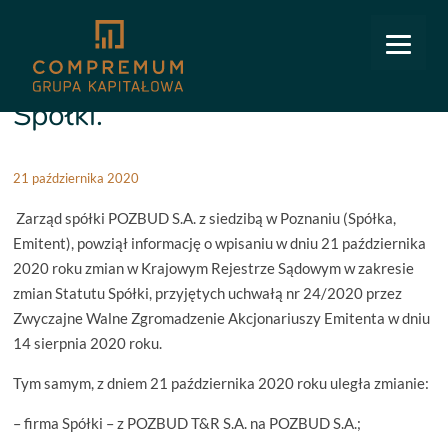
COMPREMUM
/
Relacje inwestorskie
/
Raporty bieżące
/
44/2020: Zmiana Statutu Spółki.
44/2020: Zmiana Statutu
Spółki.
21 października 2020
Zarząd spółki POZBUD S.A. z siedzibą w Poznaniu (Spółka,
Emitent), powziął informację o wpisaniu w dniu 21 października
2020 roku zmian w Krajowym Rejestrze Sądowym w zakresie
zmian Statutu Spółki, przyjętych uchwałą nr 24/2020 przez
Zwyczajne Walne Zgromadzenie Akcjonariuszy Emitenta w dniu
14 sierpnia 2020 roku.
Tym samym, z dniem 21 października 2020 roku uległa zmianie:
– firma Spółki – z POZBUD T&R S.A. na POZBUD S.A.;