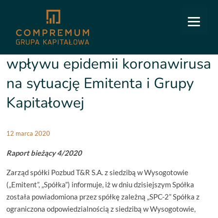
COMPREMUM
/
Relacje inwestorskie
/
Raporty bieżące
/
4/2020 Informacja dot. wpływu
epidemii koronawirusa na sytuację Emitenta i Grupy Kapitałowej
4/2020 Informacja dot.
wpływu epidemii koronawirusa
na sytuację Emitenta i Grupy
Kapitałowej
12 marca 2020
Raport bieżący 4/2020
Zarząd spółki Pozbud T&R S.A. z siedzibą w Wysogotowie
(„Emitent”, „Spółka”) informuje, iż w dniu dzisiejszym Spółka
została powiadomiona przez spółkę zależną „SPC-2” Spółka z
ograniczona odpowiedzialnością z siedzibą w Wysogotowie,