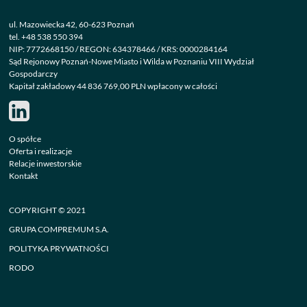
ul. Mazowiecka 42, 60-623 Poznań
tel.
+48 538 550 394
NIP: 7772668150 / REGON: 634378466 / KRS: 0000284164
Sąd Rejonowy Poznań-Nowe Miasto i Wilda w Poznaniu VIII Wydział
Gospodarczy
Kapitał zakładowy 44 836 769,00 PLN wpłacony w całości
O spółce
Oferta i realizacje
Relacje inwestorskie
Kontakt
COPYRIGHT © 2021
GRUPA COMPREMUM S.A.
POLITYKA PRYWATNOŚCI
RODO