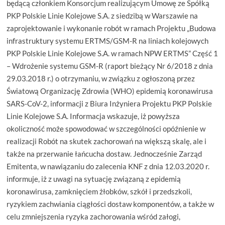
będącą członkiem Konsorcjum realizującym Umowę ze Spółką
PKP Polskie Linie Kolejowe S.A. z siedzibą w Warszawie na
zaprojektowanie i wykonanie robót w ramach Projektu „Budowa
infrastruktury systemu ERTMS/GSM-R na liniach kolejowych
PKP Polskie Linie Kolejowe S.A. w ramach NPW ERTMS” Część 1
– Wdrożenie systemu GSM-R (raport bieżący Nr 6/2018 z dnia
29.03.2018 r.) o otrzymaniu, w związku z ogłoszoną przez
Światową Organizację Zdrowia (WHO) epidemią koronawirusa
SARS-CoV-2, informacji z Biura Inżyniera Projektu PKP Polskie
Linie Kolejowe S.A. Informacja wskazuje, iż powyższa
okoliczność może spowodować w szczególności opóźnienie w
realizacji Robót na skutek zachorowań na większą skalę, ale i
także na przerwanie łańcucha dostaw. Jednocześnie Zarząd
Emitenta, w nawiązaniu do zalecenia KNF z dnia 12.03.2020 r.
informuje, iż z uwagi na sytuację związaną z epidemią
koronawirusa, zamknięciem żłobków, szkół i przedszkoli,
ryzykiem zachwiania ciągłości dostaw komponentów, a także w
celu zmniejszenia ryzyka zachorowania wśród załogi,