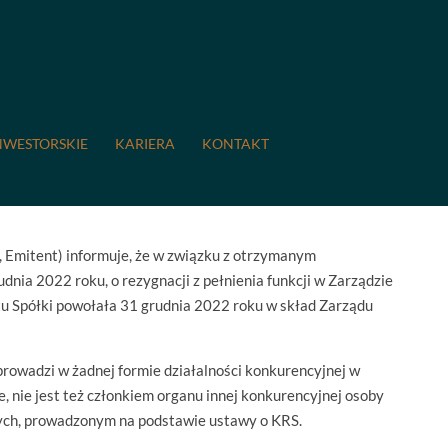
22: Zmiany w Zarządzie Spółki.
 Spółki.
NWESTORSKIE
KARIERA
KONTAKT
 Emitent) informuje, że w związku z otrzymanym
ia 2022 roku, o rezygnacji z pełnienia funkcji w Zarządzie
utu Spółki powołała 31 grudnia 2022 roku w skład Zarządu
rowadzi w żadnej formie działalności konkurencyjnej w
e, nie jest też członkiem organu innej konkurencyjnej osoby
nych, prowadzonym na podstawie ustawy o KRS.