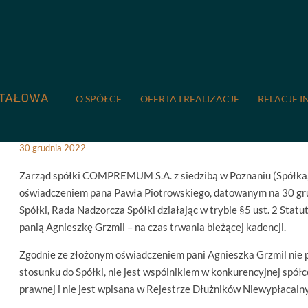
COMPREMUM
/
Relacje inwestorskie
/
Raporty bieżące
/
34/20
34/2022: Zmiany w Zarządzie
O SPÓŁCE
OFERTA I REALIZACJE
RELACJE I
30 grudnia 2022
Zarząd spółki COMPREMUM S.A. z siedzibą w Poznaniu (Spółka,
oświadczeniem pana Pawła Piotrowskiego, datowanym na 30 grudn
Spółki, Rada Nadzorcza Spółki działając w trybie §5 ust. 2 Stat
panią Agnieszkę Grzmil – na czas trwania bieżącej kadencji.
Zgodnie ze złożonym oświadczeniem pani Agnieszka Grzmil nie p
stosunku do Spółki, nie jest wspólnikiem w konkurencyjnej spółc
prawnej i nie jest wpisana w Rejestrze Dłużników Niewypłacal