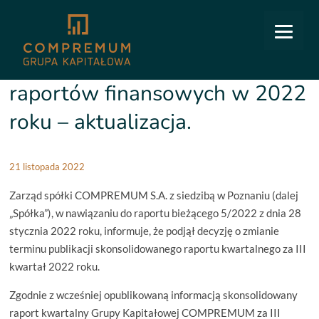
COMPREMUM
/
Relacje inwestorskie
/
Raporty bieżące
/
30/2022: Terminy publikacji
raportów finansowych w 2022 roku – aktualizacja.
30/2022: Terminy publikacji
raportów finansowych w 2022
roku – aktualizacja.
21 listopada 2022
Zarząd spółki COMPREMUM S.A. z siedzibą w Poznaniu (dalej
„Spółka”), w nawiązaniu do raportu bieżącego 5/2022 z dnia 28
stycznia 2022 roku, informuje, że podjął decyzję o zmianie
terminu publikacji skonsolidowanego raportu kwartalnego za III
kwartał 2022 roku.
Zgodnie z wcześniej opublikowaną informacją skonsolidowany
raport kwartalny Grupy Kapitałowej COMPREMUM za III