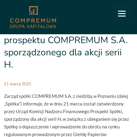
COMPREMUM
/
Relacje inwestorskie
/
Raporty bieżące
/
3/2025: Zatwierdzenie prospektu
COMPREMUM S.A. sporządzonego dla akcji serii H.
3/2025: Zatwierdzenie
prospektu COMPREMUM S.A.
sporządzonego dla akcji serii
H.
21 marca 2025
Zarząd spółki COMPREMUM S.A. z siedzibą w Poznaniu (dalej
„Spółka”) informuje, że w dniu 21 marca został zatwierdzony
przez Urząd Komisji Nadzoru Finansowego Prospekt Spółki,
sporządzony dla akcji serii H, w związku z ubieganiem się przez
Spółkę o dopuszczenie i wprowadzenie do obrotu na rynku
regulowanym prowadzonym przez Giełdę Papierów