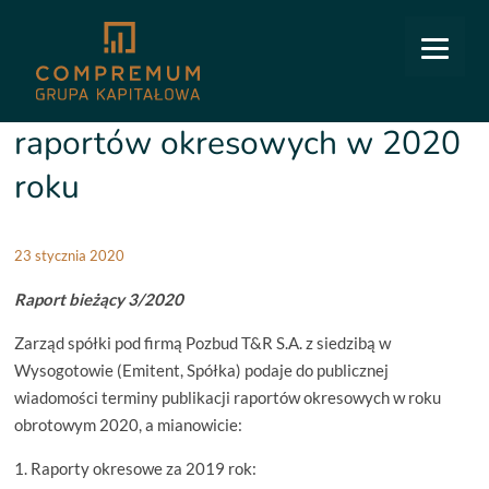
COMPREMUM
/
Relacje inwestorskie
/
Raporty bieżące
/
3/2020 Terminy publikacji raportów
okresowych w 2020 roku
3/2020 Terminy publikacji
raportów okresowych w 2020
roku
23 stycznia 2020
Raport bieżący 3/2020
Zarząd spółki pod firmą Pozbud T&R S.A. z siedzibą w
Wysogotowie (Emitent, Spółka) podaje do publicznej
wiadomości terminy publikacji raportów okresowych w roku
obrotowym 2020, a mianowicie:
1. Raporty okresowe za 2019 rok: