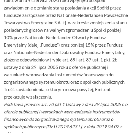
roku, w dniu 9 czerwca 2020 roku wpłynęło do Spółki
zawiadomienie o zmianie stanu posiadania akcji Spółki przez
fundusze zarządzane przez Nationale-Nederlanden Powszechne
Towarzystwo Emerytalne S.A., tj. w zakresie zmniejszenia stanu
posiadanych głosów na walnym zgromadzeniu Spółki poniżej
10% przez Nationale-Nederlanden Otwarty Fundusz
Emerytalny (dalej „Fundusz”) oraz poniżej 15% przez Fundusz
oraz Nationale-Nederlanden Dobrowolny Fundusz Emerytalny,
złożone odpowiednio w trybie art. 69 i art. 87 ust. 1 pkt. 2b
ustawy z dnia 29 lipca 2005 roku o ofercie publicznej i
warunkach wprowadzania instrumentów finansowych do
zorganizowanego systemu obrotu oraz o spółkach publicznych.
Treść zawiadomienia, o którym mowa powyżej, Emitent
przekazuje w załączeniu.
Podstawa prawna: art. 70 pkt 1 Ustawy z dnia 29 lipca 2005 r. o
ofercie publicznej i warunkach wprowadzania instrumentów
finansowych do zorganizowanego systemu obrotu oraz o
spółkach publicznych (Dz.U.2019.623 t.j. z dnia 2019.04.02 z