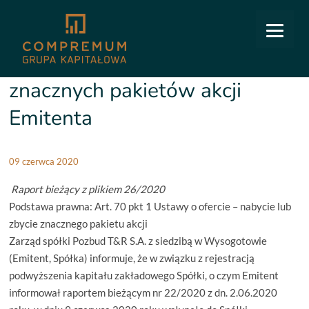
COMPREMUM
/
Relacje inwestorskie
/
Raporty bieżące
/
26/2020 Zmiany dotyczące
znacznych pakietów akcji Emitenta
26/2020 Zmiany dotyczące
znacznych pakietów akcji
Emitenta
09 czerwca 2020
Raport bieżący z plikiem 26/2020
Podstawa prawna: Art. 70 pkt 1 Ustawy o ofercie – nabycie lub
zbycie znacznego pakietu akcji
Zarząd spółki Pozbud T&R S.A. z siedzibą w Wysogotowie
(Emitent, Spółka) informuje, że w związku z rejestracją
podwyższenia kapitału zakładowego Spółki, o czym Emitent
informował raportem bieżącym nr 22/2020 z dn. 2.06.2020