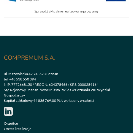
Sprawdź aktualnie realizowane programy
COMPREMUM S.A.
ul. Mazowiecka 42, 60-623 Poznań
tel.
+48 538 550 394
NIP: 7772668150 / REGON: 634378466 / KRS: 0000284164
Sąd Rejonowy Poznań-Nowe Miasto i Wilda w Poznaniu VIII Wydział
Gospodarczy
Kapitał zakładowy 44 836 769,00 PLN wpłacony w całości
O spółce
Oferta i realizacje