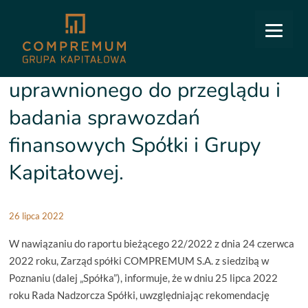
COMPREMUM
/
Relacje inwestorskie
/
Raporty bieżące
/
25/2022: Wybór podmiotu
uprawnionego do przeglądu i badania sprawozdań finansowych Spółki i Grupy Kapitałowej.
25/2022: Wybór podmiotu
uprawnionego do przeglądu i
badania sprawozdań
finansowych Spółki i Grupy
Kapitałowej.
26 lipca 2022
W nawiązaniu do raportu bieżącego 22/2022 z dnia 24 czerwca
2022 roku, Zarząd spółki COMPREMUM S.A. z siedzibą w
Poznaniu (dalej „Spółka”), informuje, że w dniu 25 lipca 2022
roku Rada Nadzorcza Spółki, uwzględniając rekomendację