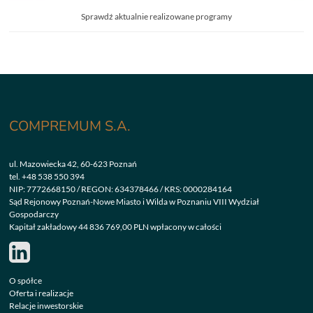
Sprawdź aktualnie realizowane programy
COMPREMUM S.A.
ul. Mazowiecka 42, 60-623 Poznań
tel.
+48 538 550 394
NIP: 7772668150 / REGON: 634378466 / KRS: 0000284164
Sąd Rejonowy Poznań-Nowe Miasto i Wilda w Poznaniu VIII Wydział
Gospodarczy
Kapitał zakładowy 44 836 769,00 PLN wpłacony w całości
O spółce
Oferta i realizacje
Relacje inwestorskie