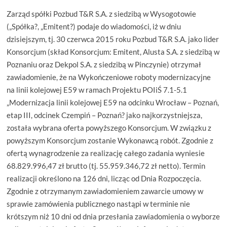
Zarząd spółki Pozbud T&R S.A. z siedzibą w Wysogotowie
(„Spółka?, „Emitent?) podaje do wiadomości, iż w dniu
dzisiejszym, tj. 30 czerwca 2015 roku Pozbud T&R S.A. jako lider
Konsorcjum (skład Konsorcjum: Emitent, Alusta S.A. z siedzibą w
Poznaniu oraz Dekpol S.A. z siedzibą w Pinczynie) otrzymał
zawiadomienie, że na Wykończeniowe roboty modernizacyjne
na linii kolejowej E59 w ramach Projektu POIiŚ 7.1-5.1
„Modernizacja linii kolejowej E59 na odcinku Wrocław – Poznań,
etap III, odcinek Czempiń – Poznań? jako najkorzystniejsza,
została wybrana oferta powyższego Konsorcjum. W związku z
powyższym Konsorcjum zostanie Wykonawcą robót. Zgodnie z
ofertą wynagrodzenie za realizację całego zadania wyniesie
68.829.996,47 zł brutto (tj. 55.959.346,72 zł netto). Termin
realizacji określono na 126 dni, licząc od Dnia Rozpoczęcia.
Zgodnie z otrzymanym zawiadomieniem zawarcie umowy w
sprawie zamówienia publicznego nastąpi w terminie nie
krótszym niż 10 dni od dnia przesłania zawiadomienia o wyborze