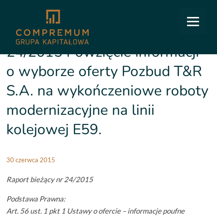
COMPREMUM
/
Relacje inwestorskie
/
Raporty bieżące
/
24/2015 Powzięcie informacji o
wyborze oferty Pozbud T&R S.A. na wykończeniowe roboty modernizacyjne na linii kolejowej
E59.
24/2015 Powzięcie informacji
o wyborze oferty Pozbud T&R
S.A. na wykończeniowe roboty
modernizacyjne na linii
kolejowej E59.
30 czerwca 2015
Raport bieżący nr 24/2015
Podstawa Prawna:
Art. 56 ust. 1 pkt 1 Ustawy o ofercie – informacje poufne