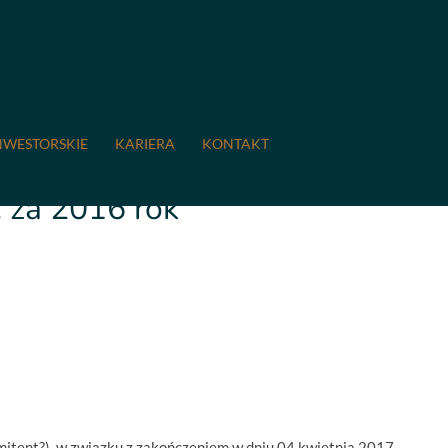
7 Wstępne wyniki finansowe Spółki i Grupy Kapitałowej
NWESTORSKIE
KARIERA
KONTAKT
sowe Spółki i Grupy
 za 2016 rok
mitent?), w związku z zakończeniem w dniu 04 kwietnia 2017