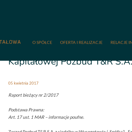
COMPREMUM
/
Relacje inwestorskie
/
Raporty bieżące
/
2/201
Pozbud T&R S.A. za 2016 rok
O SPÓŁCE
OFERTA I REALIZACJE
RELACJE I
2/2017 Wstępne wyniki finan
Kapitałowej Pozbud T&R S.A.
05 kwietnia 2017
Raport bieżący nr 2/2017
Podstawa Prawna:
Art. 17 ust. 1 MAR – informacje poufne.
Zarząd Pozbud T&R S.A. z siedzibą w Wysogotowie („Spółka?, „E