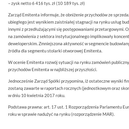
– zysk netto 6 416 tys. zł (10 189 tys. zł)
Zarząd Emitenta informuje, że obniżenie przychodów ze sprzed
ubiegłego jest wynikiem zaistniałej stagnacji na rynku usług b
innymi z przedłużającymi się postępowaniami przetargowymi. O
na zamówienia z sektora instytucjonalnego implikowały koncent
deweloperskim. Zmniejszona aktywność w segmencie budowlan
źródła dla segmentu stolarki otworowej Emitenta.
W ocenie Emitenta rozwój sytuacji na rynku zamówień publicznyc
przychodów Emitenta w najbliższej przyszłości.
Jednocześnie Zarząd Spółki przypomina, iż ostateczne wyniki f
zostaną zawarte w raportach rocznych (jednostkowym oraz sko
w dniu 10 kwietnia 2017 roku.
Podstawa prawna: art. 17 ust. 1 Rozporządzenia Parlamentu Eur
roku w sprawie nadużyć na rynku (rozporządzenie MAR).