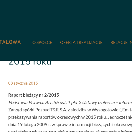
COMPREMUM
/
Relacje inwestorskie
/
Raporty bieżące
/
2/02
roku
O SPÓŁCE
OFERTA I REALIZACJE
RELACJE I
2/0215 Terminy przekazywan
2015 roku
08 stycznia 2015
Raport bieżący nr 2/2015
Podstawa Prawna:
Art. 56 ust. 1 pkt 2 Ustawy o ofercie – infor
Zarząd spółki Pozbud T&R S.A. z siedzibą w Wysogotowie („Emite
przekazywania raportów okresowych w 2015 roku. Jednocześnie, 
dnia 19 lutego 2009 r. w sprawie informacji bieżących i okres
wartościowych oraz warunków uznawania za równoważne infor