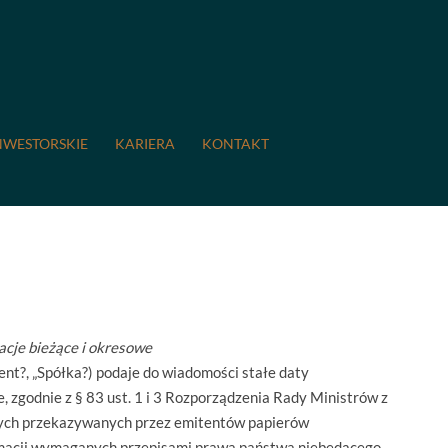
15 Terminy przekazywania raportów okresowych w 2015
NWESTORSKIE
KARIERA
KONTAKT
ia raportów okresowych w
macje bieżące i okresowe
nt?, „Spółka?) podaje do wiadomości stałe daty
zgodnie z § 83 ust. 1 i 3 Rozporządzenia Rady Ministrów z
owych przekazywanych przez emitentów papierów
macji wymaganych przepisami prawa państwa niebędącego