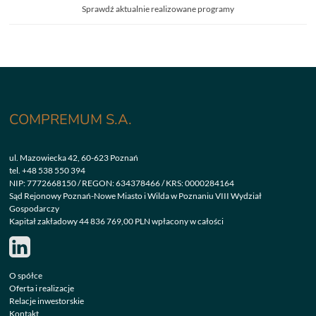
Sprawdź aktualnie realizowane programy
COMPREMUM S.A.
ul. Mazowiecka 42, 60-623 Poznań
tel.
+48 538 550 394
NIP: 7772668150 / REGON: 634378466 / KRS: 0000284164
Sąd Rejonowy Poznań-Nowe Miasto i Wilda w Poznaniu VIII Wydział
Gospodarczy
Kapitał zakładowy 44 836 769,00 PLN wpłacony w całości
O spółce
Oferta i realizacje
Relacje inwestorskie
Kontakt