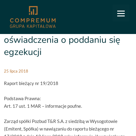
COMPREMUM
/
Relacje inwestorskie
/
Raporty bieżące
/
19/2018 Złożenie oświadczenia
o poddaniu się egzekucji
19/2018 Złożenie
oświadczenia o poddaniu się
egzekucji
25 lipca 2018
Raport bieżący nr 19/2018
Podstawa Prawna:
Art. 17 ust. 1 MAR – informacje poufne.
Zarząd spółki Pozbud T&R S.A. z siedzibą w Wysogotowie
(Emitent, Spółka) w nawiązaniu do raportu bieżącego nr