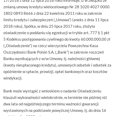
17/2018 z dnia 12 lipca 2018 roku informuje, iż w związku ze
zmianą umowy kredytu wielocelowego Nr 28 1020 4027 0000
1802 0893 8666 z dnia 22 kwietnia 2011 roku w zakresie
limitu kredytu i zabezpieczeń („Umowa”) (aneks z dnia 11 lipca
2018 roku), Spółka, w dniu 25 lipca 2017 roku, złożyła
oświadczenie o poddaniu się egzekucji w trybie art. 777 § 1 pkt
5 Kodeksu postępowania cywilnego do kwoty 60.000.000,00 zł
(„Oświadczenie”) na rzecz wierzyciela Powszechna Kasa
Oszczędności Bank Polski S.A. („Bank”) w zakresie roszczeń
Banku wynikających z w/w Umowy, tj. należności głównej
(kwoty niespłaconego kredytu), umownych odsetek i odsetek za
opóźnienie w spłacie, prowizji, opłat bankowych oraz kosztów
windykacji.
Bank może wystąpić z wnioskiem o nadanie Oświadczeniu
klauzuli wykonalności wielokrotnie, w terminie nie później niż
dwa lata od najpóźniejszego terminu ważności gwarancji
wystawionych na podstawie powyższej Umowy, tj. do dnia 16