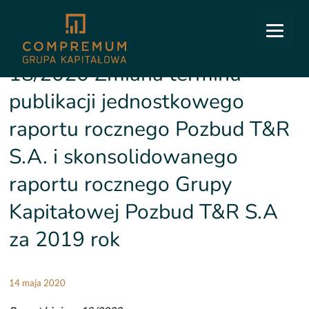
COMPREMUM
/
Relacje inwestorskie
/
Raporty bieżące
/
18/2020 Zmiana terminu publikacji
jednostkowego raportu rocznego Pozbud T&R S.A. i skonsolidowanego raportu rocznego
Grupy Kapitałowej Pozbud T&R S.A za 2019 rok
18/2020 Zmiana terminu
publikacji jednostkowego
raportu rocznego Pozbud T&R
S.A. i skonsolidowanego
raportu rocznego Grupy
Kapitałowej Pozbud T&R S.A
za 2019 rok
14 maja 2020