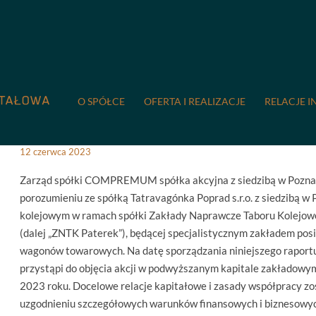
COMPREMUM
/
Relacje inwestorskie
/
Raporty bieżące
/
14/20
14/2023: Informacja o podjęc
O SPÓŁCE
OFERTA I REALIZACJE
RELACJE I
12 czerwca 2023
Zarząd spółki COMPREMUM spółka akcyjna z siedzibą w Poznaniu 
porozumieniu ze spółką Tatravagónka Poprad s.r.o. z siedzibą w
kolejowym w ramach spółki Zakłady Naprawcze Taboru Kolejoweg
(dalej „ZNTK Paterek”), będącej specjalistycznym zakładem pos
wagonów towarowych. Na datę sporządzania niniejszego raportu
przystąpi do objęcia akcji w podwyższanym kapitale zakładowy
2023 roku. Docelowe relacje kapitałowe i zasady współpracy zos
uzgodnieniu szczegółowych warunków finansowych i biznesowyc