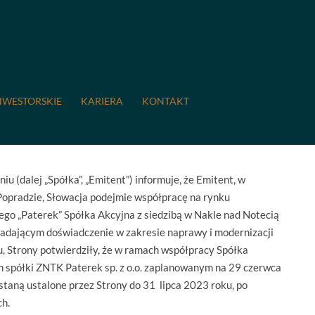
23: Informacja o podjęciu współpracy.
iu współpracy.
NWESTORSKIE
KARIERA
KONTAKT
(dalej „Spółka”, „Emitent”) informuje, że Emitent, w
 Popradzie, Słowacja podejmie współpracę na rynku
o „Paterek” Spółka Akcyjna z siedzibą w Nakle nad Notecią
iadającym doświadczenie w zakresie naprawy i modernizacji
, Strony potwierdziły, że w ramach współpracy Spółka
m spółki ZNTK Paterek sp. z o.o. zaplanowanym na 29 czerwca
taną ustalone przez Strony do 31 lipca 2023 roku, po
h.