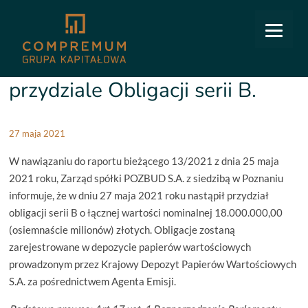
COMPREMUM
/
Relacje inwestorskie
/
Raporty bieżące
/
14/2021: Informacja o przydziale
Obligacji serii B.
14/2021: Informacja o
przydziale Obligacji serii B.
27 maja 2021
W nawiązaniu do raportu bieżącego 13/2021 z dnia 25 maja
2021 roku, Zarząd spółki POZBUD S.A. z siedzibą w Poznaniu
informuje, że w dniu 27 maja 2021 roku nastąpił przydział
obligacji serii B o łącznej wartości nominalnej 18.000.000,00
(osiemnaście milionów) złotych. Obligacje zostaną
zarejestrowane w depozycie papierów wartościowych
prowadzonym przez Krajowy Depozyt Papierów Wartościowych
S.A. za pośrednictwem Agenta Emisji.