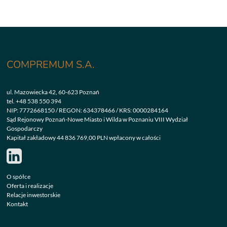
COMPREMUM S.A.
ul. Mazowiecka 42, 60-623 Poznań
tel.
+48 538 550 394
NIP: 7772668150 / REGON: 634378466 / KRS: 0000284164
Sąd Rejonowy Poznań-Nowe Miasto i Wilda w Poznaniu VIII Wydział
Gospodarczy
Kapitał zakładowy 44 836 769,00 PLN wpłacony w całości
O spółce
Oferta i realizacje
Relacje inwestorskie
Kontakt