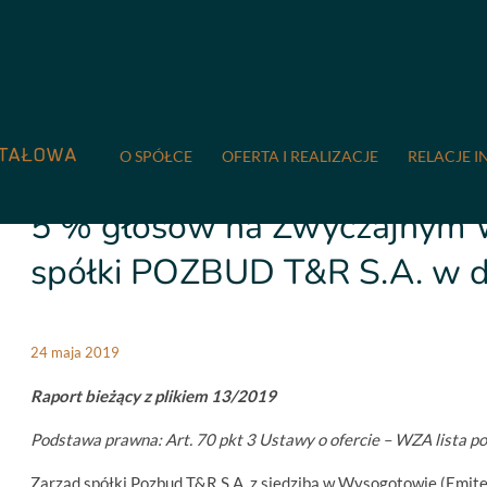
COMPREMUM
/
Relacje inwestorskie
/
Raporty bieżące
/
13/20
głosów na Zwyczajnym Walnym Zgromadzeniu spółki POZBUD T&
O SPÓŁCE
OFERTA I REALIZACJE
RELACJE I
13/2019 Wykaz akcjonariuszy
5 % głosów na Zwyczajnym
spółki POZBUD T&R S.A. w d
24 maja 2019
Raport bieżący z plikiem 13/2019
Podstawa prawna: Art. 70 pkt 3 Ustawy o ofercie – WZA lista p
Zarząd spółki Pozbud T&R S.A. z siedzibą w Wysogotowie (Emite