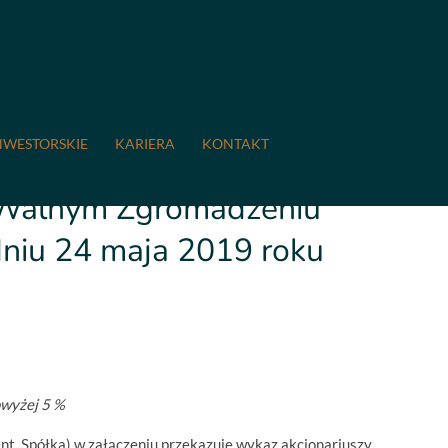
19 Wykaz akcjonariuszy posiadających co najmniej 5 %
R S.A. w dniu 24 maja 2019 roku
NWESTORSKIE
KARIERA
KONTAKT
 posiadających co najmniej
 Walnym Zgromadzeniu
niu 24 maja 2019 roku
owyżej 5 %
nt, Spółka) w załączeniu przekazuje wykaz akcjonariuszy