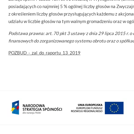
posiadających co najmniej 5 % ogólnej liczby głosów na Zwycz
z określeniem liczby głosów przysługujących każdemu z akcjona
udziału w liczbie głosów na tym walnym gromadzeniu oraz w ogól
Podstawa prawna: art. 70 pkt 3 ustawy z dnia 29 lipca 2015 r. 
finansowych do zorganizowanego systemu obrotu oraz o spółkach pu
POZBUD_-_zal_do_raportu_13_2019