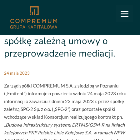
COMPREMUM
/
Relacje inwestorskie
/
Raporty bieżące
/
11/2023: Zawarcie przez spółkę
zależną umowy o przeprowadzenie mediacji.
11/2023: Zawarcie przez
spółkę zależną umowy o
przeprowadzenie mediacji.
24 maja 2023
Zarząd spółki COMPREMUM S.A. z siedzibą w Poznaniu
(„Emitent”) informuje o powzięciu w dniu 24 maja 2023 roku
informacji o zawarciu z dniem 23 maja 2023 r. przez spółkę
zależną SPC-2 Sp. z o.o. („SPC-2”) oraz pozostałe spółki
wchodzące w skład Konsorcjum realizującego kontrakt pn.
„Budowa infrastruktury systemu ERTMS/GSM-R na liniach
kolejowych PKP Polskie Linie Kolejowe S.A. w ramach NPW