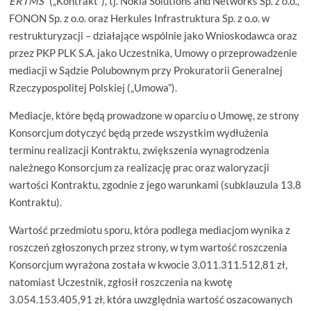
ERTMS”
(„Kontrakt”), tj. Nokia Solutions and Networks Sp. z o.o.,
FONON Sp. z o.o. oraz Herkules Infrastruktura Sp. z o.o. w
restrukturyzacji – działające wspólnie jako Wnioskodawca oraz
przez PKP PLK S.A. jako Uczestnika, Umowy o przeprowadzenie
mediacji w Sądzie Polubownym przy Prokuratorii Generalnej
Rzeczypospolitej Polskiej („Umowa”).
Mediacje, które będą prowadzone w oparciu o Umowę, ze strony
Konsorcjum dotyczyć będą przede wszystkim wydłużenia
terminu realizacji Kontraktu, zwiększenia wynagrodzenia
należnego Konsorcjum za realizację prac oraz waloryzacji
wartości Kontraktu, zgodnie z jego warunkami (subklauzula 13.8
Kontraktu).
Wartość przedmiotu sporu, która podlega mediacjom wynika z
roszczeń zgłoszonych przez strony, w tym wartość roszczenia
Konsorcjum wyrażona została w kwocie 3.011.311.512,81 zł,
natomiast Uczestnik, zgłosił roszczenia na kwotę
3.054.153.405,91 zł, która uwzględnia wartość oszacowanych