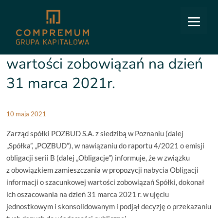
COMPREMUM
/
Relacje inwestorskie
/
Raporty bieżące
/
10/2021: Szacunkowe wartości
zobowiązań na dzień 31 marca 2021r.
10/2021: Szacunkowe
wartości zobowiązań na dzień
31 marca 2021r.
10 maja 2021
Zarząd spółki POZBUD S.A. z siedzibą w Poznaniu (dalej
„Spółka”, „POZBUD”), w nawiązaniu do raportu 4/2021 o emisji
obligacji serii B (dalej „Obligacje”) informuje, że w związku
z obowiązkiem zamieszczania w propozycji nabycia Obligacji
informacji o szacunkowej wartości zobowiązań Spółki, dokonał
ich oszacowania na dzień 31 marca 2021 r. w ujęciu
jednostkowym i skonsolidowanym i podjął decyzję o przekazaniu