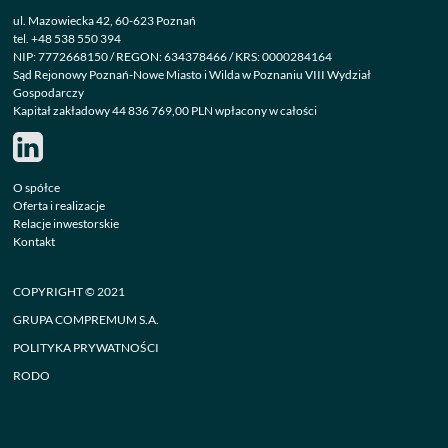
ul. Mazowiecka 42, 60-623 Poznań
tel.
+48 538 550 394
NIP: 7772668150 / REGON: 634378466 / KRS: 0000284164
Sąd Rejonowy Poznań-Nowe Miasto i Wilda w Poznaniu VIII Wydział
Gospodarczy
Kapitał zakładowy 44 836 769,00 PLN wpłacony w całości
O spółce
Oferta i realizacje
Relacje inwestorskie
Kontakt
COPYRIGHT © 2021
GRUPA COMPREMUM S.A.
POLITYKA PRYWATNOŚCI
RODO