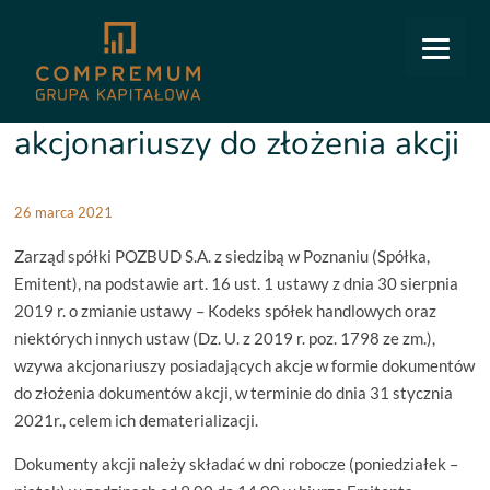
COMPREMUM
/
Relacje inwestorskie
/
Raporty bieżące
/
1/2021: Piąte wezwanie
akcjonariuszy do złożenia akcji
1/2021: Piąte wezwanie
akcjonariuszy do złożenia akcji
26 marca 2021
Zarząd spółki POZBUD S.A. z siedzibą w Poznaniu (Spółka,
Emitent), na podstawie art. 16 ust. 1 ustawy z dnia 30 sierpnia
2019 r. o zmianie ustawy – Kodeks spółek handlowych oraz
niektórych innych ustaw (Dz. U. z 2019 r. poz. 1798 ze zm.),
wzywa akcjonariuszy posiadających akcje w formie dokumentów
do złożenia dokumentów akcji, w terminie do dnia 31 stycznia
2021r., celem ich dematerializacji.
Dokumenty akcji należy składać w dni robocze (poniedziałek –