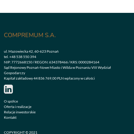
COMPREMUM S.A.
ul. Mazowiecka 42, 60-623 Poznań
tel.
+48 538 550 394
NIP: 7772668150 / REGON: 634378466 / KRS: 0000284164
Sąd Rejonowy Poznań-Nowe Miasto i Wilda w Poznaniu VIII Wydział
Gospodarczy
Kapitał zakładowy 44 836 769,00 PLN wpłacony w całości
O spółce
Oferta i realizacje
Relacje inwestorskie
Kontakt
COPYRIGHT © 2021