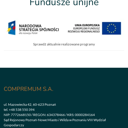
Fundusze unijne
Sprawdź aktualnie realizowane programy
COMPREMUM S.A.
ul. Mazowiecka 42, 60-623 Poznań
tel.
+48 538 550 394
NIP: 7772668150 / REGON: 634378466 / KRS: 0000284164
Sąd Rejonowy Poznań-Nowe Miasto i Wilda w Poznaniu VIII Wydział
Gospodarczy