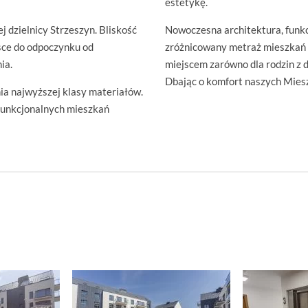
estetykę.
 dzielnicy Strzeszyn. Bliskość
Nowoczesna architektura, funk
jsce do odpoczynku od
zróżnicowany metraż mieszkań 
ia.
miejscem zarówno dla rodzin z d
Dbając o komfort naszych Mies
a najwyższej klasy materiałów.
funkcjonalnych mieszkań