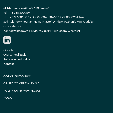
ul. Mazowiecka 42, 60-623 Poznań
tel.
+48 538 550 394
NIP: 7772668150 / REGON: 634378466 / KRS: 0000284164
Sąd Rejonowy Poznań-Nowe Miasto i Wilda w Poznaniu VIII Wydział
Gospodarczy
Kapitał zakładowy 44 836 769,00 PLN wpłacony w całości
O spółce
Oferta i realizacje
Relacje inwestorskie
Kontakt
COPYRIGHT © 2021
GRUPA COMPREMUM S.A.
POLITYKA PRYWATNOŚCI
RODO