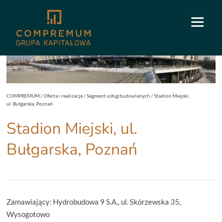
COMPREMUM
/
Oferta i realizacje
/
Segment usług budowlanych
/
Stadion Miejski,
ul. Bułgarska, Poznań
Stadion Miejski, ul.
Bułgarska, Poznań
Zamawiający: Hydrobudowa 9 S.A., ul. Skórzewska 35,
Wysogotowo