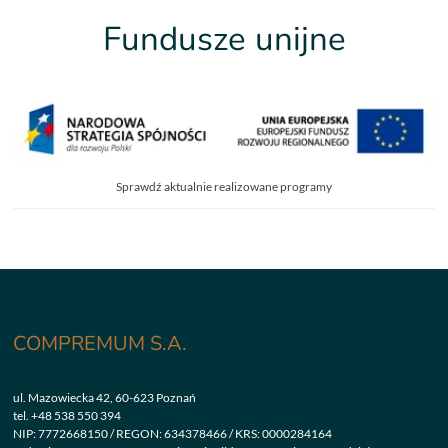
Fundusze unijne
Sprawdź aktualnie realizowane programy
COMPREMUM S.A.
ul. Mazowiecka 42, 60-623 Poznań
tel.
+48 538 550 394
NIP: 7772668150 / REGON: 634378466 / KRS: 0000284164