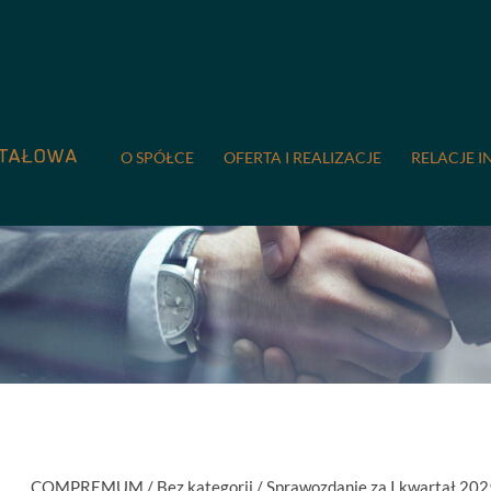
O SPÓŁCE
OFERTA I REALIZACJE
RELACJE I
COMPREMUM
/
Bez kategorii
/
Sprawozdanie za I kwartał 202