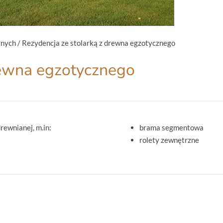
anych
/
Rezydencja ze stolarką z drewna egzotycznego
rewna egzotycznego
rewnianej, m.in:
brama segmentowa
rolety zewnętrzne