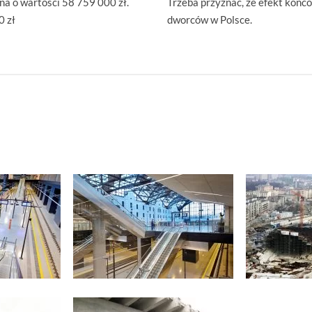
a o wartości 58 759 000 zł.
Trzeba przyznać, że efekt końcow
0 zł
dworców w Polsce.