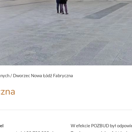
anych
/
Dworzec Nowa Łódź Fabryczna
czna
el
W efekcie POZBUD był odpowied